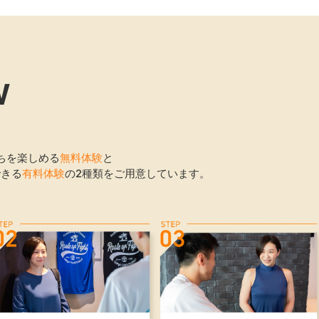
W
ちを楽しめる
無料体験
と
できる
有料体験
の2種類をご用意しています。