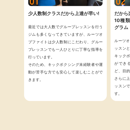
少人数制クラスだから上達が早い!
だから
10種
最近では大人数でグループレッスンを行う
グラム
ジムも多くなってきていますが、ルーツオ
ルーツオ
ブファイトは少人数制にこだわり、グルー
ッスン
プレッスンでも一人ひとりに丁寧な指導を
キック
行っています。
ができ
そのため、キックボクシング未経験者や運
ど、目
動が苦手な方でも安心して楽しむことがで
さらに
きます。
ッスン
す。