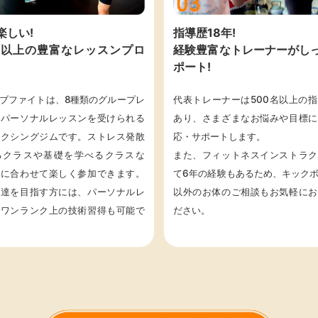
楽しい!
指導歴18年!
類以上の豊富なレッスンプロ
経験豊富なトレーナーがし
ポート!
ブファイトは、8種類のグループレ
代表トレーナーは500名以上の
とパーソナルレッスンを受けられる
あり、さまざまなお悩みや目標に
ボクシングジムです。ストレス発散
応・サポートします。
るクラスや基礎を学べるクラスな
また、フィットネスインストラク
的に合わせて楽しく参加できます。
て6年の経験もあるため、キック
上達を目指す方には、パーソナルレ
以外のお体のご相談もお気軽にお
でワンランク上の技術習得も可能で
ださい。