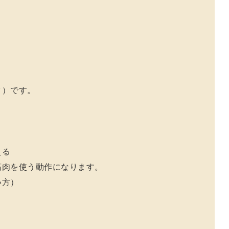
。
ク）です。
える
筋肉を使う動作になります。
い方）