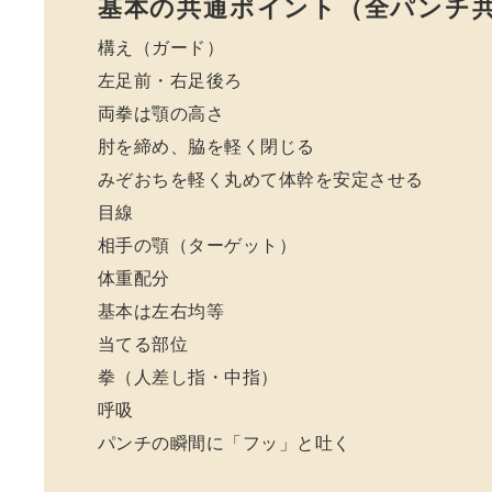
基本の共通ポイント（全パンチ
構え（ガード）
左足前・右足後ろ
両拳は顎の高さ
肘を締め、脇を軽く閉じる
みぞおちを軽く丸めて体幹を安定させる
目線
相手の顎（ターゲット）
体重配分
基本は左右均等
当てる部位
拳（人差し指・中指）
呼吸
パンチの瞬間に「フッ」と吐く