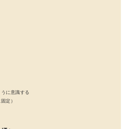
）
ように意識する
に固定）